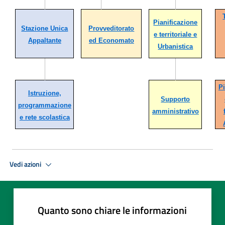
Pianificazione
Stazione Unica
Provveditorato
e territoriale e
Appaltante
ed Economato
Urbanistica
Pi
Istruzione,
Supporto
programmazione
amministrativo
e rete scolastica
Vedi azioni
Quanto sono chiare le informazioni