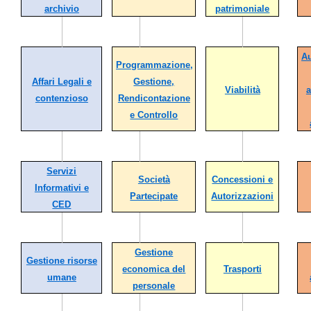
archivio
patrimoniale
Au
Programmazione,
Affari Legali e
Gestione,
Viabilità
a
contenzioso
Rendicontazione
e Controllo
Servizi
Società
Concessioni e
Informativi e
Partecipate
Autorizzazioni
CED
Gestione
Gestione risorse
economica del
Trasporti
umane
personale