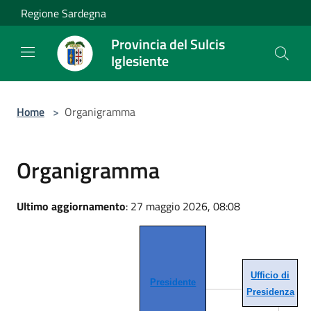
Salta al contenuto principale
Regione Sardegna
Provincia del Sulcis
Iglesiente
Home
>
Organigramma
Organigramma
Ultimo aggiornamento
: 27 maggio 2026, 08:08
Ufficio di
Presidente
Presidenza