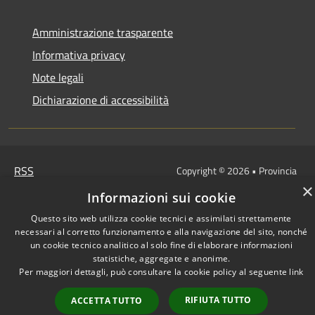
Amministrazione trasparente
Informativa privacy
Note legali
Dichiarazione di accessibilità
RSS
Copyright © 2026 • Provincia
Accessibilità
del Sulcis Iglesiente • Powered
×
Informazioni sui cookie
Privacy
Municipium
Accesso
by
•
Questo sito web utilizza cookie tecnici e assimilati strettamente
Cookie
redazione
necessari al corretto funzionamento e alla navigazione del sito, nonché
Mappa del sito
un cookie tecnico analitico al solo fine di elaborare informazioni
statistiche, aggregate e anonime.
Per maggiori dettagli, può consultare la cookie policy al seguente
link
RIFIUTA TUTTO
ACCETTA TUTTO