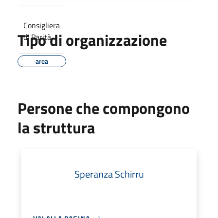
Consigliera
Tipo di organizzazione
di Parità
area
Persone che compongono
la struttura
Speranza Schirru