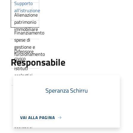
Supporto
all'istruzione
Alienazione
patrimonio
immobiliare
Finanziamento
spese di
gestione e
Difensore
funzionamento
Responsabile
civico
degli
istituti
scolastici
Speranza Schirru
Concessione
dei locali
degli
VAI ALLA PAGINA
istituti
scolastici