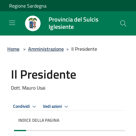
Salta al contenuto principale
Regione Sardegna
Provincia del Sulcis
Iglesiente
Home
>
Amministrazione
>
Il Presidente
Il Presidente
Dott. Mauro Usai
Condividi
Vedi azioni
INDICE DELLA PAGINA