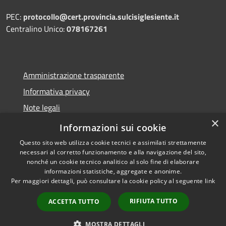
PEC:
protocollo@cert.provincia.
sulcisiglesiente.it
Centralino Unico:
078167261
Amministrazione trasparente
Informativa privacy
Note legali
×
Dichiarazione di accessibilità
Informazioni sui cookie
Questo sito web utilizza cookie tecnici e assimilati strettamente
necessari al corretto funzionamento e alla navigazione del sito,
nonché un cookie tecnico analitico al solo fine di elaborare
informazioni statistiche, aggregate e anonime.
RSS
Copyright © 2026 • Provincia
Per maggiori dettagli, può consultare la cookie policy al seguente
link
Accessibilità
del Sulcis Iglesiente • Powered
Privacy
Municipium
Accesso
by
•
RIFIUTA TUTTO
ACCETTA TUTTO
Cookie
redazione
Mappa del sito
MOSTRA DETTAGLI