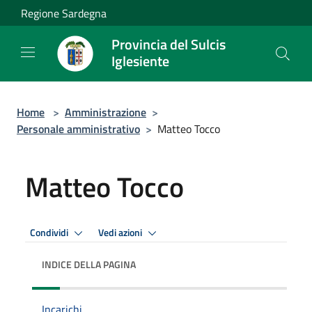
Salta al contenuto principale
Regione Sardegna
Provincia del Sulcis
Iglesiente
Home
>
Amministrazione
>
Personale amministrativo
>
Matteo Tocco
Matteo Tocco
Condividi
Vedi azioni
INDICE DELLA PAGINA
Incarichi